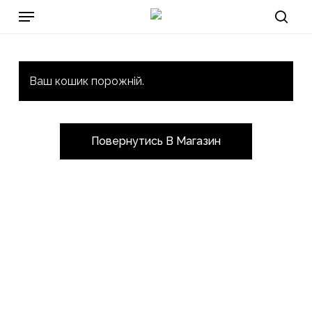
Skip
Menu
to
sear
main
content
Ваш кошик порожній.
Повернутись В Магазин