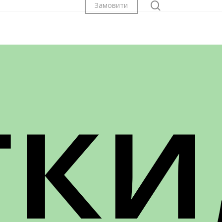
search
Замовити
тки