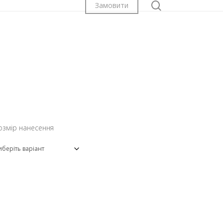
search
Замовити
озмір нанесення