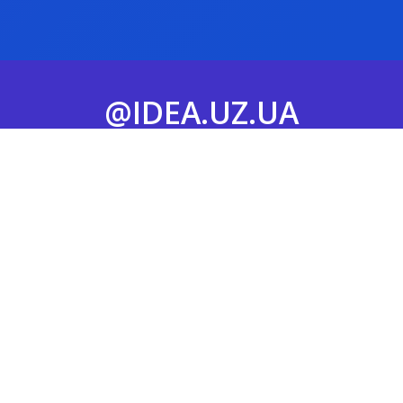
@IDEA.UZ.UA
Слідкуй за нами у
Instagram
Отримайте власний
стиль та характер