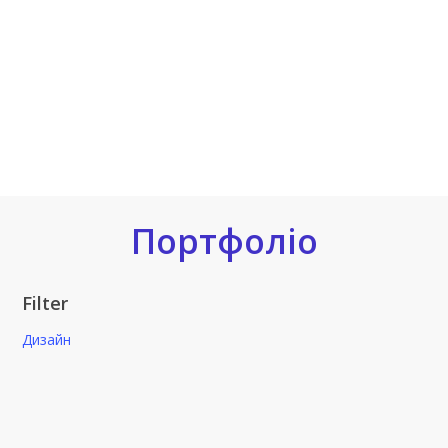
Меню (концепція + верстка сторінок)
600₴ + 75₴ за 1стр.
Каталог (концепція + верстка)
600₴ + 75₴ за 1стр.
Портфоліо
Filter
Дизайн