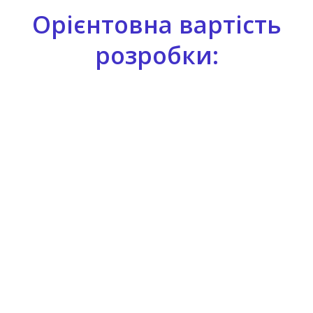
Орієнтовна вартість
розробки:
Візитна картка
від 400₴
Роздаткова поліграфія
від 500₴